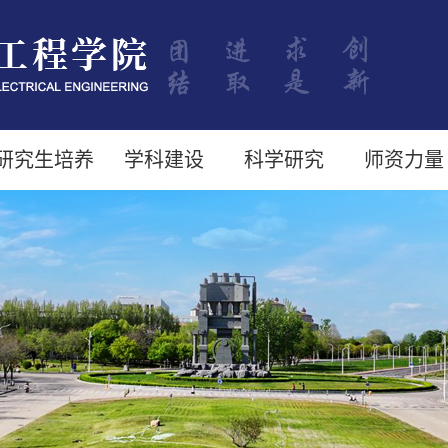
研究生培养
学科建设
科学研究
师资力量