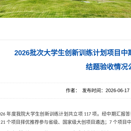
2026批次大学生创新训练计划项目中
结题验收情况
作者：
发布时间：2026-06-17
2026 年度我院大学生创新训练计划共立项 117 项。经中期汇
21 个项目择优推荐参与省级、国家级大创项目遴选；7 个项目