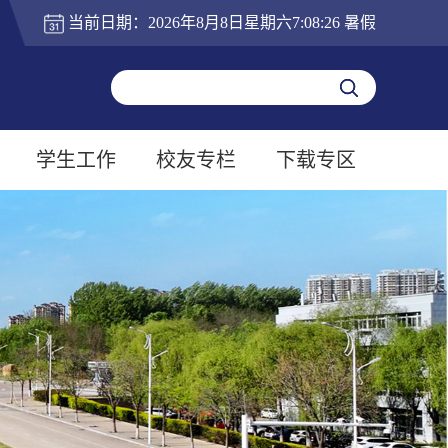
当前日期：
2026年8月8日星期六7:08:26
暑假
学生工作
校友专栏
下载专区