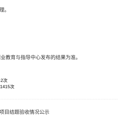
受理。
创业教育与指导中心发布的结果为准。
42
次
1415
次
期项目结题验收情况公示