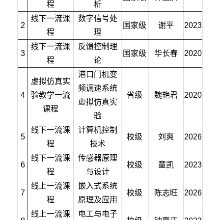
程
析
线下一流课
数字信号处
2
国家级
谢平
2023
程
理
线下一流课
反馈控制理
3
国家级
华长春
2020
程
论
港口门机变
虚拟仿真实
频调速系统
4
验教学一流
省级
魏艳君
2020
虚拟仿真实
课程
验
线下一流课
计算机控制
5
校级
刘爽
2026
程
技术
线下一流课
传感器原理
6
校级
童凯
2023
程
与设计
线上一流课
嵌入式系统
7
校级
陈志旺
2026
程
原理及应用
线上一流课
电工与电子