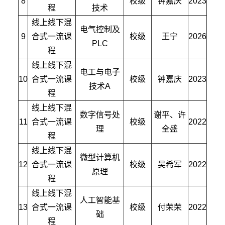
8
校级
钟嘉庆
2023
程
技术
线上线下混
电气控制及
9
合式一流课
校级
王宁
2026
PLC
程
线上线下混
电工与电子
10
合式一流课
校级
钟嘉庆
2023
技术A
程
线上线下混
数字信号处
谢平、许
11
合式一流课
校级
2022
理
全盛
程
线上线下混
微型计算机
12
合式一流课
校级
吴希军
2022
原理
程
线上线下混
人工智能基
13
合式一流课
校级
付荣荣
2022
础
程