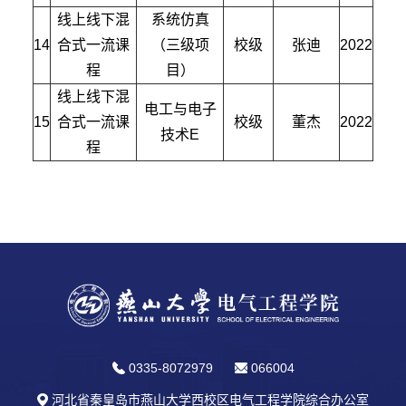
线上线下混
系统仿真
14
合式一流课
（三级项
校级
张迪
2022
程
目）
线上线下混
电工与电子
15
合式一流课
校级
董杰
2022
技术E
程
0335-8072979
066004
河北省秦皇岛市燕山大学西校区电气工程学院综合办公室