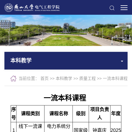
本科教学
当前位置：
首页
>>
本科教学
>>
质量工程
>>
一流本科课程
一流本科课程
序
项目负责
课程类别
课程名称
级别
年度
号
人
线下一流课
电力系统分
1
国家级
钟嘉庆
2025