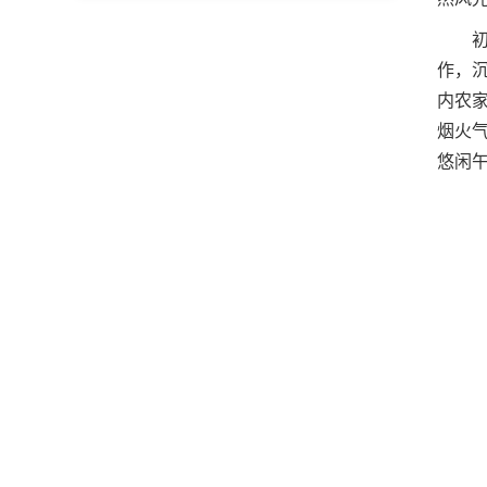
然风
作，
内农
烟火
悠闲