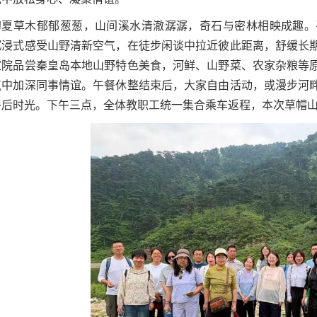
光中放松身心、凝聚情谊。
初夏草木郁郁葱葱，山间溪水清澈潺潺，奇石与密林相映成趣。
沉浸式感受山野清新空气，在徒步闲谈中拉近彼此距离，舒缓长
家院品尝秦皇岛本地山野特色美食，河鲜、山野菜、农家杂粮等
气中加深同事情谊。午餐休整结束后，大家自由活动，或漫步河
午后时光。下午三点，全体教职工统一集合乘车返程，本次草帽