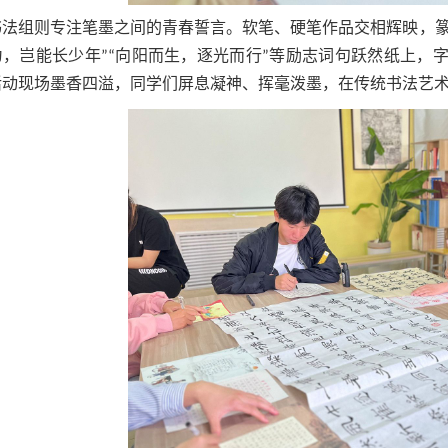
书法组则专注笔墨之间的青春誓言。软笔、硬笔作品交相辉映，篆
为，岂能长少年”“向阳而生，逐光而行”等励志词句跃然纸上，
活动现场墨香四溢，同学们屏息凝神、挥毫泼墨，在传统书法艺