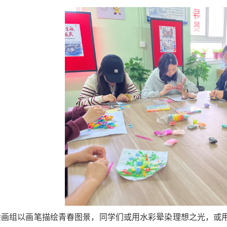
绘画组以画笔描绘青春图景，同学们或用水彩晕染理想之光，或