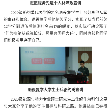
志愿服务先进个人林泽政宣讲
2020级骆约禹代表学院21名退役复学生上台分享他从军
的事迹和体会。退役复学后他刻苦学习，实现了从当兵前欠
12学分到退伍后综测排名前1%的蜕变，以实际行动诠释了
“何为携笔从戎筑长城，强军兴国担大任“，同时也鼓励同学
们积极参军磨砺自己。
退役复学大学生士兵骆约禹宣讲
2020级能源与动力专业硕士研究生章仕起作为科创之星
与大家分享了他的奋斗目标与科研之路。他讲述自己夺得