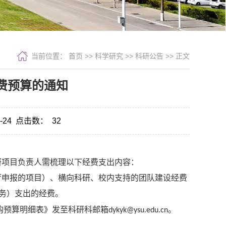
当前位置：
首页
>>
科学研究
>>
科研公告
>> 正文
经费预算的通知
-24
点击数：
32
研项目负责人需梳理以下经费支出内容：
厅申报的项目）、横向科研、校内支持的团队建设经费
务）支出的经费。
购预算明细表》发至科研科邮箱
dykyk@ysu.edu.cn
。