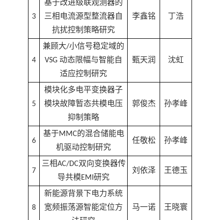
基于改进级联观测器的
3
三相电流源型整流器自
李鑫铭
丁浩
抗扰控制策略研究
兼顾大/小信号稳定域的
4
VSG 动态限幅与智能自
甄天润
沈虹
适应控制研究
模块化多电平变换器子
5
模块故障暂态共模电压
郭俊杰
孙孝峰
抑制策略
基于MMC的混合储能电
6
任敬松
孙孝峰
机驱动控制研究
三相AC/DC双向变换器传
7
刘依泽
王德玉
导共模EMI研究
新能源背景下电力系统
8
宽频振荡源智能定位方
马一诺
王晓寰