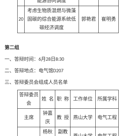
能源协同调度
考虑生物质混燃与微藻
20
固碳的综合能源系统低
郭艳君
崔明勇
碳经济调度
第二组
一、答辩时间：6月28日8:30
二、答辩地点：电气馆D207
三、答辩委员会组成人员名单
答辩委员
姓 名
职 称
工作单位
所属学科
会
钟嘉
主席
教 授
燕山大学
电气工程
庆
杨秋
副教