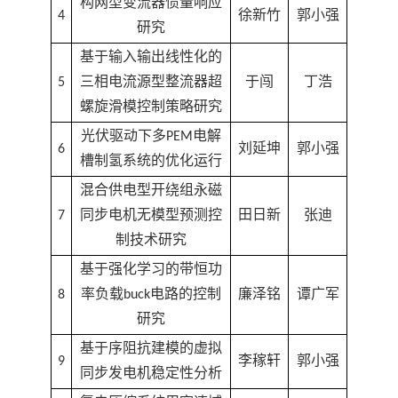
构网型变流器惯量响应
4
徐新竹
郭小强
研究
基于输入输出线性化的
5
三相电流源型整流器超
于闯
丁浩
螺旋滑模控制策略研究
光伏驱动下多PEM电解
6
刘延坤
郭小强
槽制氢系统的优化运行
混合供电型开绕组永磁
7
同步电机无模型预测控
田日新
张迪
制技术研究
基于强化学习的带恒功
8
率负载buck电路的控制
廉泽铭
谭广军
研究
基于序阻抗建模的虚拟
9
李稼轩
郭小强
同步发电机稳定性分析