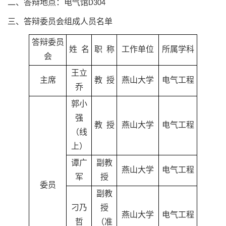
二、答辩地点：电气馆D304
三、答辩委员会组成人员名单
答辩委员
姓 名
职 称
工作单位
所属学科
会
王立
主席
教 授
燕山大学
电气工程
乔
郭小
强
教 授
燕山大学
电气工程
（线
上）
谭广
副教
燕山大学
电气工程
军
授
委员
副教
刁乃
授
燕山大学
电气工程
哲
（准