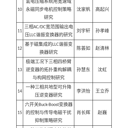
氢电压缩系统用宽速域
10
永磁同步电机控制策略
沈家帆
高起兴
研究
三相AC/DC宽范围输出电
11
刘宇轩
孙孝峰
压LLC谐振变换器的研究
基于磁集成的LLC谐振变
12
陈荟如
赵清林
换器研究
极端工况下三相四桥臂
13
逆变器的拓扑重构解耦
孙慧东
沈虹
与构网控制研究
一种三相共地型可升降
14
李洪怡
王立乔
压逆变器研究
六开关Buck-Boost变换器
15
的控制与传导电磁干扰
肖长辉
赵巍
抑制策略研究