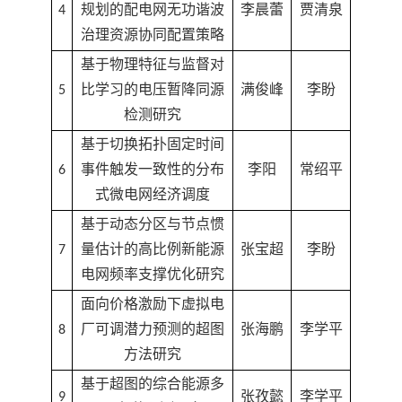
4
规划的配电网无功谐波
李晨蕾
贾清泉
治理资源协同配置策略
基于物理特征与监督对
5
比学习的电压暂降同源
满俊峰
李盼
检测研究
基于切换拓扑固定时间
6
事件触发一致性的分布
李阳
常绍平
式微电网经济调度
基于动态分区与节点惯
7
量估计的高比例新能源
张宝超
李盼
电网频率支撑优化研究
面向价格激励下虚拟电
8
厂可调潜力预测的超图
张海鹏
李学平
方法研究
基于超图的综合能源多
9
张孜懿
李学平