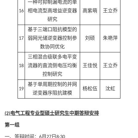
一种可抑制漏电流的单
16
相电流型高增益逆变器
高紫萌
王立乔
研究
基于三端口阻抗模型的
17
弱网光储逆变器控制参
刘硕
朱艳萍
数协同优化
三相混合级联多电平变
18
流器的直流侧电压均衡
王佳悦
王立乔
控制研究
基于单周期控制的并网
19
杨松伍
沈虹
逆变器序阻抗建模
(2)电气工程专业型硕士研究生中期答辩安排
第一组
一、答辩时间：6月27日8:30