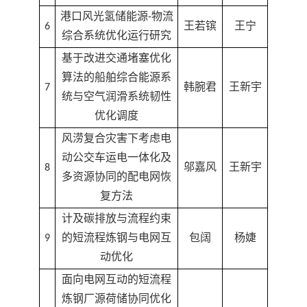
港口风光氢储能源-物流
6
王若镔
王宁
综合系统优化运行研究
基于改进交通堵塞优化
算法的船舶综合能源系
7
韩腕君
王新宇
统与空气润滑系统韧性
优化调度
风涝复合灾害下考虑电
动公交车运电一体化及
8
邬嘉风
王新宇
多资源协同的配电网恢
复方法
计及碳排放与流程约束
9
的短流程炼钢与电网互
包阔
杨婕
动优化
面向电网互动的短流程
炼钢厂源荷储协同优化