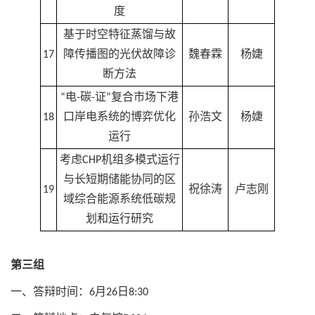
度
基于时空特征蒸馏与故
17
障传播图的光伏故障诊
魏春霖
杨婕
断方法
“电-碳-证”复合市场下港
18
口岸电系统的博弈优化
孙浩文
杨婕
运行
考虑CHP机组多模式运行
与长短期储能协同的区
19
祝徐涛
卢志刚
域综合能源系统低碳规
划和运行研究
第三组
一、答辩时间：6月26日8:30