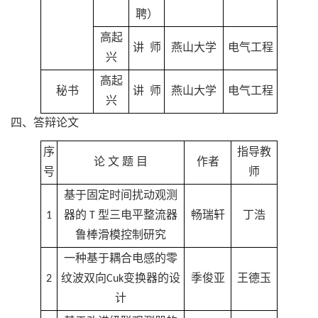
聘）
高起
讲 师
燕山大学
电气工程
兴
高起
秘书
讲 师
燕山大学
电气工程
兴
四、答辩论文
序
指导教
论 文 题 目
作者
号
师
基于固定时间扰动观测
1
器的 T 型三电平整流器
畅瑞轩
丁浩
鲁棒滑模控制研究
一种基于耦合电感的零
2
纹波双向Cuk变换器的设
季俊亚
王德玉
计