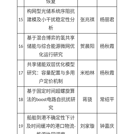
恢复
构网型光储系统序阻抗
15
建模及小干扰稳定性分
张兆祺
杨丽君
析
基于混合博弈的氢共享
16
储能与综合能源微网优
贺晨阳
杨秋霞
化运行研究
共享储能双层优化模型
17
研究：容量配置与多用
米柏林
杨秋霞
户定价机制
基于固定时间超螺旋算
18
法的boost电路自抗扰研
蒋骁
常绍平
究
船舶到港不确定性下计
19
及时间缓冲的港口物流-
刘家璇
钟嘉庆