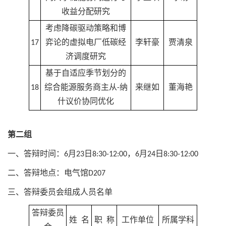
收益分配研究
考虑降碳驱动策略和博
17
弈论的虚拟电厂低碳经
李轩豪
贾清泉
济调度研究
基于自适应季节划分的
18
综合能源服务商主从-纳
来继如
董海艳
什议价协同优化
第二组
一、答辩时间：6月23日8:30-12:00，6月24日8:30-12:00
二、答辩地点：电气馆D207
三、答辩委员会组成人员名单
答辩委员
姓 名
职 称
工作单位
所属学科