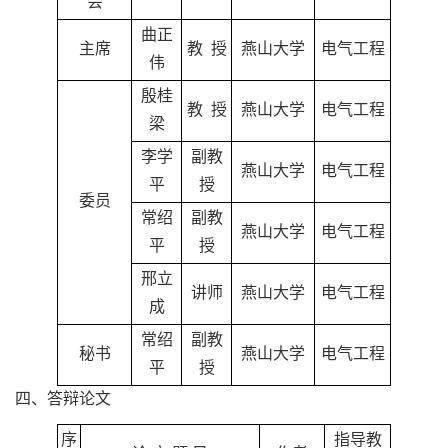
会
曲正
主席
教 授
燕山大学
电气工程
伟
殷桂
教 授
燕山大学
电气工程
梁
李学
副教
燕山大学
电气工程
平
授
委员
常绍
副教
燕山大学
电气工程
平
授
邢立
讲师
燕山大学
电气工程
成
常绍
副教
秘书
燕山大学
电气工程
平
授
四、答辩论文
序
指导教