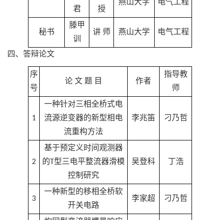
燕山大学
电气工程
君
授
滕甲
秘书
讲 师
燕山大学
电气工程
训
四、答辩论文
序
指导教
论 文 题 目
作者
号
师
一种针对三相全桥式电
1
流源逆变器的新型相电
李兆笛
刁乃哲
流重构方法
基于预定义时间观测器
2
的T型三电平整流器滑模
吴登科
丁浩
控制研究
一种新型的移相全桥软
3
李家超
刁乃哲
开关电路