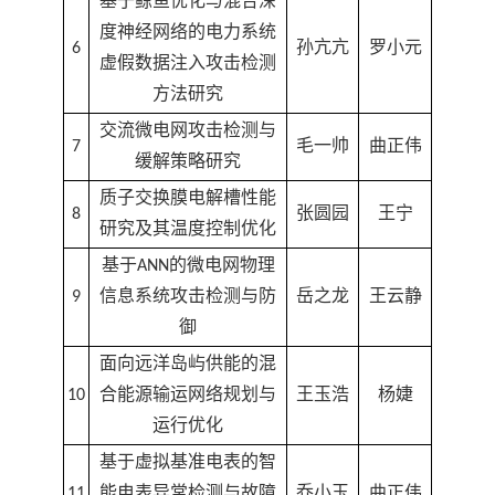
基于鲸鱼优化与混合深
度神经网络的电力系统
6
孙亢亢
罗小元
虚假数据注入攻击检测
方法研究
交流微电网攻击检测与
7
毛一帅
曲正伟
缓解策略研究
质子交换膜电解槽性能
8
张圆园
王宁
研究及其温度控制优化
基于ANN的微电网物理
9
信息系统攻击检测与防
岳之龙
王云静
御
面向远洋岛屿供能的混
10
合能源输运网络规划与
王玉浩
杨婕
运行优化
基于虚拟基准电表的智
11
能电表异常检测与故障
乔小玉
曲正伟