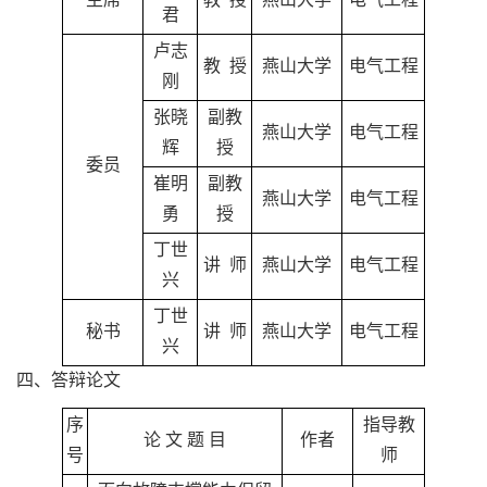
主席
教 授
燕山大学
电气工程
君
卢志
教 授
燕山大学
电气工程
刚
张晓
副教
燕山大学
电气工程
辉
授
委员
崔明
副教
燕山大学
电气工程
勇
授
丁世
讲 师
燕山大学
电气工程
兴
丁世
秘书
讲 师
燕山大学
电气工程
兴
四、答辩论文
序
指导教
论 文 题 目
作者
号
师