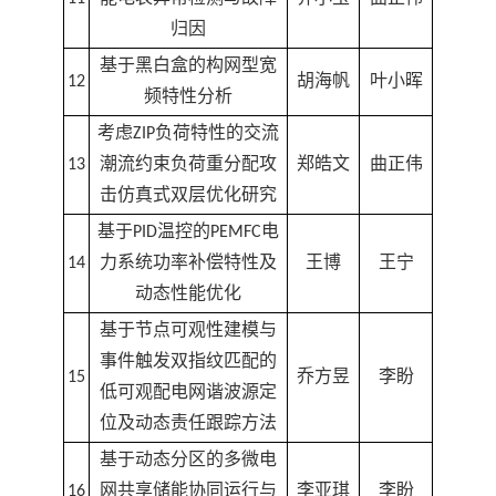
归因
基于黑白盒的构网型宽
12
胡海帆
叶小晖
频特性分析
考虑ZIP负荷特性的交流
13
潮流约束负荷重分配攻
郑皓文
曲正伟
击仿真式双层优化研究
基于PID温控的PEMFC电
14
力系统功率补偿特性及
王博
王宁
动态性能优化
基于节点可观性建模与
事件触发双指纹匹配的
15
乔方昱
李盼
低可观配电网谐波源定
位及动态责任跟踪方法
基于动态分区的多微电
16
网共享储能协同运行与
李亚琪
李盼