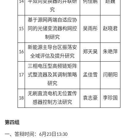
14
平双向变换器的并联研
何佳鹏
赵巍
究
基于源网两端自适应协
15
同的光储变流器构网控
吴雨彤
赵晓君
制研究
新能源主导台区振荡安
16
郑天昊
朱艳萍
全域评估及提升研究
三相电压型高频链矩阵
17
式整流器及其调制策略
孟佳雪
闫朝阳
研究
无刷直流电机无位置传
18
袁志豪
李珍国
感器控制方法研究
第四组
一、答辩时间：6月23日13:30