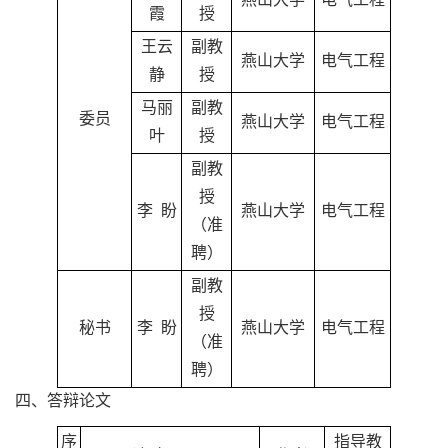
燕山大学
电气工程
霞
授
王云
副教
燕山大学
电气工程
静
授
马丽
副教
委员
燕山大学
电气工程
叶
授
副教
授
李 盼
燕山大学
电气工程
（准
聘）
副教
授
秘书
李 盼
燕山大学
电气工程
（准
聘）
四、答辩论文
序
指导教