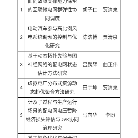
面向故障支撑能力保留
1
的互联微电网群弹性协
胡子仁
贾清泉
同调度
电动汽车参与高比例风
2
电系统调频的控制与优
陈浩博
贾清泉
化研究
基于动态拓扑先验与图
3
神经网络的配电网状态
吕鹏辉
曲正伟
估计方法研究
虚拟电厂分布式资源动
4
田宇坤
贾清泉
态趋优聚合方法研究
计及子过程与生产运行
场景的配电网电压暂降
5
马向华
李盼
经济损失评估与DVR协同
治理研究