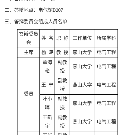
二、答辩地点：电气馆D207
三、答辩委员会组成人员名单
答辩委员
姓 名
职 称
工作单位
所属学科
会
主席
杨 婕
教 授
燕山大学
电气工程
董海
副教
燕山大学
电气工程
艳
授
副教
王 宁
燕山大学
电气工程
授
委员
叶小
副教
燕山大学
电气工程
晖
授
王新
副教
燕山大学
电气工程
宇
授