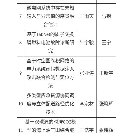
微电网系统中存在未知
7
输入与异常值的序贯融
王雨茵
马锴
合估计
基于TabNet的质子交换
8
膜燃料电池故障诊断研
牛宇骏
王宁
究
基于时空图卷积网络的
电力系统虚假数据注入
9
张亚涛
王新宇
攻击联合检测与定位方
法
多类型应急资源协同调
10
度与立体配送路径优化
李宗材
张晓辉
技术
基于双碳源的时滞CO2模
11
型的海上油气田综合能
王浩宇
张晓辉