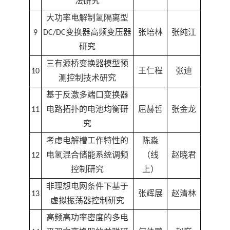
法研究
大功率电解制氢隔离型
9
DC/DC变换器高频变压器
张培林
张纯江
研究
三有源桥变换器模型预
10
王仁程
张迪
测控制技术研究
基于反激多端口变换器
11
电路拓扑的电池均衡研
屈赫哲
张金龙
究
考虑电解槽工作特性的
陈淼
12
电氢混合储能系统调频
（线
赵晓君
控制研究
上）
非理想电网条件下基于
13
张辉展
赵清林
虚拟振荡器控制研究
高频高功率密度的多电