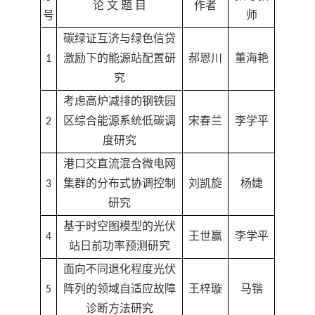
论 文 题 目
作者
号
师
碳绿证互济与绿色信贷
1
激励下的能源站配置研
郝恩川
董海艳
究
考虑高炉减排的钢铁园
2
区综合能源系统低碳调
宋春兰
李学平
度研究
港口交直流混合微电网
3
集群的分布式协调控制
刘凯旋
杨婕
研究
基于时空图模型的光伏
4
王世赢
李学平
站日前功率预测研究
面向不同退化程度光伏
5
阵列的领域自适应故障
王梓璇
马锴
诊断方法研究