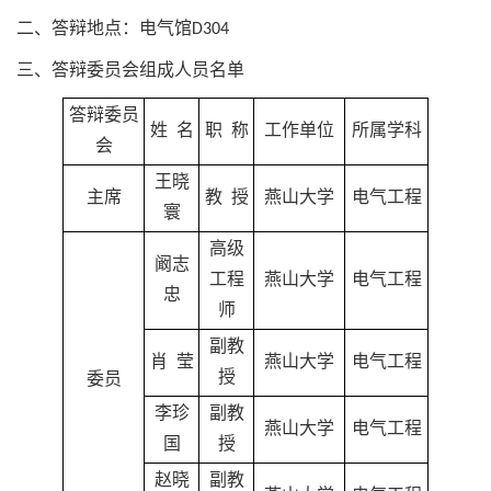
二、答辩地点：电气馆D304
三、答辩委员会组成人员名单
答辩委员
姓 名
职 称
工作单位
所属学科
会
王晓
主席
教 授
燕山大学
电气工程
寰
高级
阚志
工程
燕山大学
电气工程
忠
师
副教
肖 莹
燕山大学
电气工程
授
委员
李珍
副教
燕山大学
电气工程
国
授
赵晓
副教