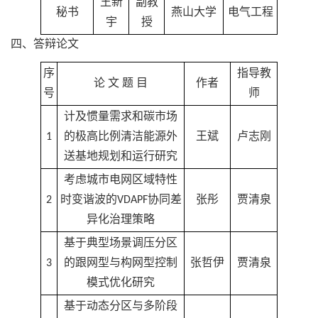
王新
副教
秘书
燕山大学
电气工程
宇
授
四、答辩论文
序
指导教
论 文 题 目
作者
号
师
计及惯量需求和碳市场
1
的极高比例清洁能源外
王斌
卢志刚
送基地规划和运行研究
考虑城市电网区域特性
2
时变谐波的VDAPF协同差
张彤
贾清泉
异化治理策略
基于典型场景调压分区
3
的跟网型与构网型控制
张哲伊
贾清泉
模式优化研究
基于动态分区与多阶段