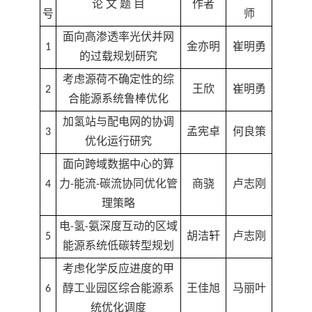
论 文 题 目
作者
号
师
面向高渗透率光伏并网
1
金亦明
崔明勇
的过载规划研究
考虑源荷不确定性的综
2
王欣
崔明勇
合能源系统鲁棒优化
加氢站与配电网的协调
3
孟宪卓
何良策
优化运行研究
面向跨域数据中心的算
4
力-能流-碳流协同优化管
商骁
卢志刚
理策略
电-氢-氨深度互动的区域
5
胡洁轩
卢志刚
能源系统低碳转型规划
考虑化学反应进度的甲
6
醇工业园区综合能源系
王佳旭
马丽叶
统优化调度