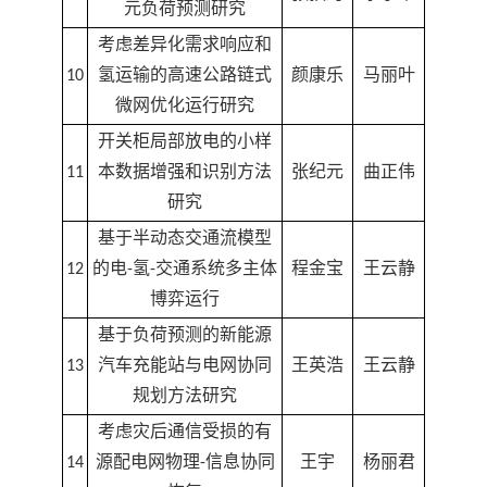
元负荷预测研究
考虑差异化需求响应和
10
氢运输的高速公路链式
颜康乐
马丽叶
微网优化运行研究
开关柜局部放电的小样
11
本数据增强和识别方法
张纪元
曲正伟
研究
基于半动态交通流模型
12
的电-氢-交通系统多主体
程金宝
王云静
博弈运行
基于负荷预测的新能源
13
汽车充能站与电网协同
王英浩
王云静
规划方法研究
考虑灾后通信受损的有
14
源配电网物理-信息协同
王宇
杨丽君