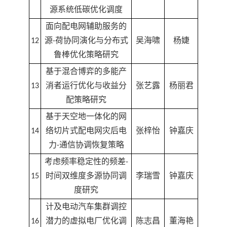
源系统低碳优化调度
面向配电网辅助服务的
12
源-荷协同演化与分布式
吴海啸
杨婕
鲁棒优化策略研究
基于混合博弈的多能产
13
消者运行优化与收益分
张艺露
杨丽君
配策略研究
基于天空地一体化的网
14
络切片式配电网灾后电
张梓怡
钟嘉庆
力-通信协调恢复策略
考虑频率稳定性的频差-
15
时间双维度多源协同调
李瑞雪
钟嘉庆
度研究
计及电动汽车集群调控
16
潜力的虚拟电厂优化调
陈志昌
董海艳