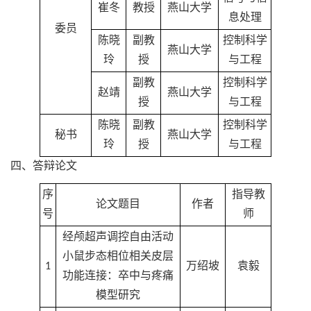
崔冬
教授
燕山大学
息处理
委员
陈晓
副教
控制科学
燕山大学
玲
授
与工程
副教
控制科学
赵靖
燕山大学
授
与工程
陈晓
副教
控制科学
秘书
燕山大学
玲
授
与工程
四、答辩论文
序
指导教
论文题目
作者
号
师
经颅超声调控自由活动
小鼠步态相位相关皮层
1
万绍坡
袁毅
功能连接：卒中与疼痛
模型研究