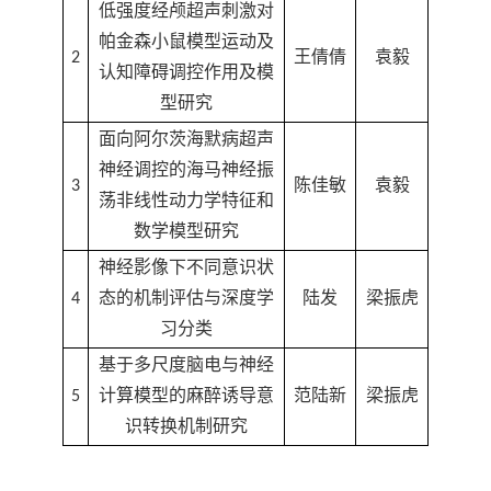
低强度经颅超声刺激对
帕金森小鼠模型运动及
2
王倩倩
袁毅
认知障碍调控作用及模
型研究
面向阿尔茨海默病超声
神经调控的海马神经振
3
陈佳敏
袁毅
荡非线性动力学特征和
数学模型研究
神经影像下不同意识状
4
态的机制评估与深度学
陆发
梁振虎
习分类
基于多尺度脑电与神经
5
计算模型的麻醉诱导意
范陆新
梁振虎
识转换机制研究