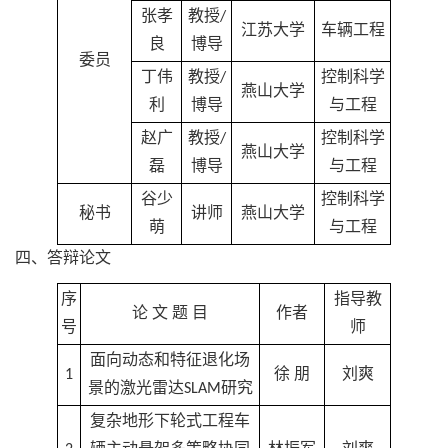
张孝
教授/
江苏大学
车辆工程
良
博导
委员
丁伟
教授/
控制科学
燕山大学
利
博导
与工程
赵广
教授/
控制科学
燕山大学
磊
博导
与工程
谷少
控制科学
秘书
讲师
燕山大学
萌
与工程
四、答辩论文
序
指导教
论 文 题 目
作者
号
师
面向动态和特征退化场
1
徐 朋
刘爽
景的激光雷达SLAM研究
复杂地形下轮式工程车