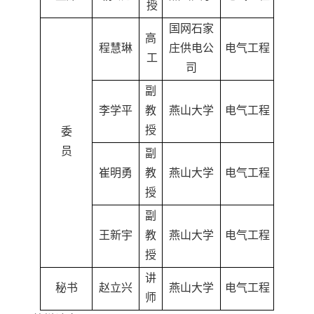
授
国网石家
高
程慧琳
庄供电公
电气工程
工
司
副
李学平
教
燕山大学
电气工程
授
委
员
副
崔明勇
教
燕山大学
电气工程
授
副
王新宇
教
燕山大学
电气工程
授
讲
秘书
赵立兴
燕山大学
电气工程
师